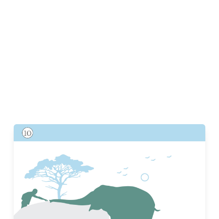
ในอดีตมนุษย์ถือว่าช้างเป็นสัตว์ป่าที่นำมาใช้ประโยชน์ได้
พระมหากษัตริย์ทรงคล้อง ช้างมาใช้ในกองทัพ ชาวบ้าน
คล้องช้างมาเป็นพาหนะ ชาวตะวันตกนำช้างเข้ามารับ
สัมปทานป่าไม้ ส่งผลให้ช้างได้เข้ามาเป็นส่วนหนึ่งของวิถี
ชีวิตผู้คนที่อยู่ใกล้ป่าธรรมชาติ ทั่วทุกภูมิภาคของไทย ต่อ
มาแนวความคิดอนุรักษ์สัตว์ ผลักดันให้มีกฎหมายและให้
ช้างเป็นสัตว์สงวน ขณะที่มนุษย์เพิ่มจำนวนและขยายที่ทำกิน
รุกป่าเข้าไป ส่วนช้างเป็น สัตว์ใหญ่ที่กินพืชต้องการพื้นที่ใน
การหาอาหารเป็นบริเวณกว้าง จึงทำให้เกิดการ เผชิญหน้า
และความสูญเสียทั้งชีวิตและทรัพย์สินของชาวบ้านที่อยู่ใกล้
ป่า