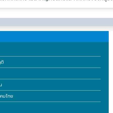
ฤติ
ดน
ังคมไทย